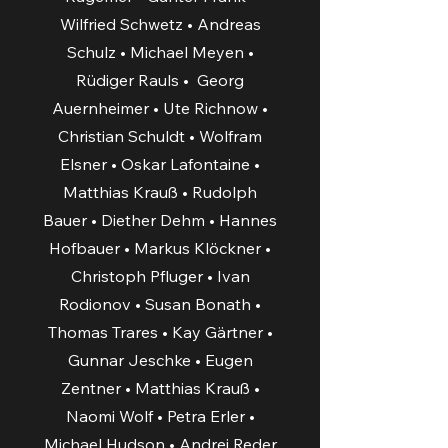
Wilfried Schwetz • Andreas
Schulz • Michael Meyen •
Rüdiger Rauls • Georg
Auernheimer • Ute Richnow •
Christian Schuldt • Wolfram
Elsner • Oskar Lafontaine •
Matthias Krauß • Rudolph
Bauer • Diether Dehm • Hannes
Hofbauer • Markus Klöckner •
Christoph Pfluger • Ivan
Rodionov • Susan Bonath •
Thomas Trares • Kay Gärtner •
Gunnar Jeschke • Eugen
Zentner • Matthias Krauß •
Naomi Wolf • Petra Erler •
Michael Hudson • Andrej Reder