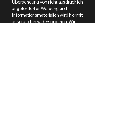
Übersendung von nicht ausdrücklich
angeforderter Werbung und
Informationsmaterialien wird hiermit
ausdrücklich widersprochen. Wir
behalten uns ausdrücklich rechtliche
Schritte im Falle der unverlangten
Zusendung von
Werbeinformationen, etwa durch
Spam-Mails, vor.
ViER die vierte
Gewalt